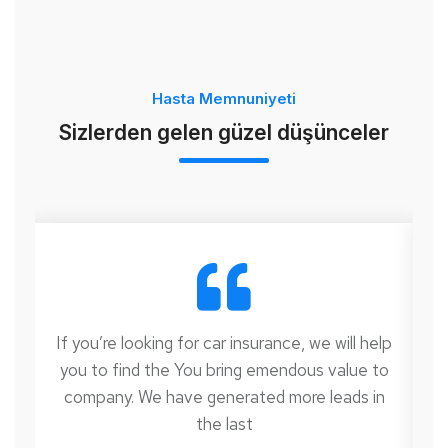
Hasta Memnuniyeti
Sizlerden gelen güzel düşünceler
elp
If you’re looking for car insurance, we will help
If
to
you to find the You bring emendous value to
y
n
company. We have generated more leads in
the last