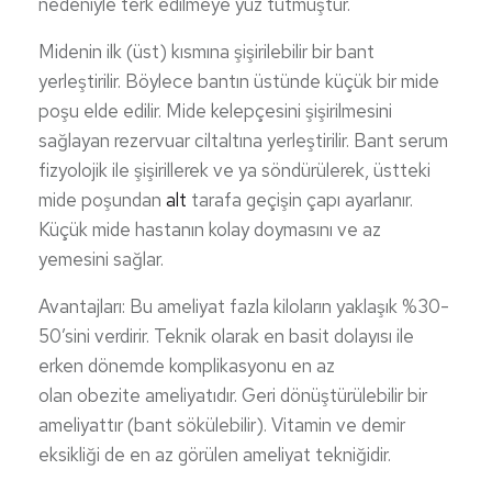
nedeniyle terk edilmeye yüz tutmuştur.
Midenin ilk (üst) kısmına şişirilebilir bir bant
yerleştirilir. Böylece bantın üstünde küçük bir mide
poşu elde edilir. Mide kelepçesini şişirilmesini
sağlayan rezervuar ciltaltına yerleştirilir. Bant serum
fizyolojik ile şişirillerek ve ya söndürülerek, üstteki
mide poşundan
alt
tarafa geçişin çapı ayarlanır.
Küçük mide hastanın kolay doymasını ve az
yemesini sağlar.
Avantajları: Bu ameliyat fazla kiloların yaklaşık %30-
50’sini verdirir. Teknik olarak en basit dolayısı ile
erken dönemde komplikasyonu en az
olan obezite ameliyatıdır. Geri dönüştürülebilir bir
ameliyattır (bant sökülebilir). Vitamin ve demir
eksikliği de en az görülen ameliyat tekniğidir.