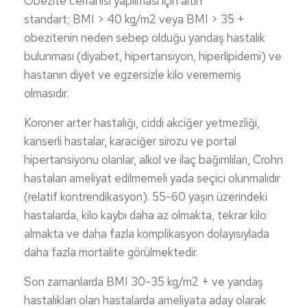
Obezite cerrahisi yapılması için altın
standart; BMI > 40 kg/m2 veya BMI > 35 +
obezitenin neden sebep olduğu yandaş hastalık
bulunması (diyabet, hipertansiyon, hiperlipidemi) ve
hastanın diyet ve egzersizle kilo verememiş
olmasıdır.
Koroner arter hastalığı, ciddi akciğer yetmezliği,
kanserli hastalar, karaciğer sirozu ve portal
hipertansiyonu olanlar, alkol ve ilaç bağımlıları, Crohn
hastaları ameliyat edilmemeli yada seçici olunmalıdır
(relatif kontrendikasyon). 55-60 yaşın üzerindeki
hastalarda, kilo kaybı daha az olmakta, tekrar kilo
almakta ve daha fazla komplikasyon dolayısıylada
daha fazla mortalite görülmektedir.
Son zamanlarda BMI 30-35 kg/m2 + ve yandaş
hastalıkları olan hastalarda ameliyata aday olarak