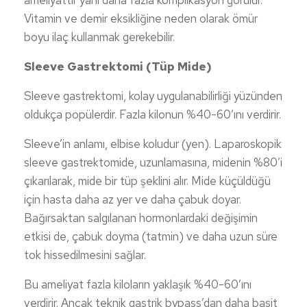
ameliyattır yani daha fazla komplikasyon görülür.
Vitamin ve demir eksikliğine neden olarak ömür
boyu ilaç kullanmak gerekebilir.
Sleeve Gastrektomi (Tüp Mide)
Sleeve gastrektomi, kolay uygulanabilirliği yüzünden
oldukça popülerdir. Fazla kilonun %40-60’ını verdirir.
Sleeve’in anlamı, elbise koludur (yen). Laparoskopik
sleeve gastrektomide, uzunlamasına, midenin %80’i
çıkarılarak, mide bir tüp şeklini alır. Mide küçüldüğü
için hasta daha az yer ve daha çabuk doyar.
Bağırsaktan salgılanan hormonlardaki değişimin
etkisi de, çabuk doyma (tatmin) ve daha uzun süre
tok hissedilmesini sağlar.
Bu ameliyat fazla kiloların yaklaşık %40-60’ını
verdirir. Ancak teknik gastrik bypass’dan daha basit