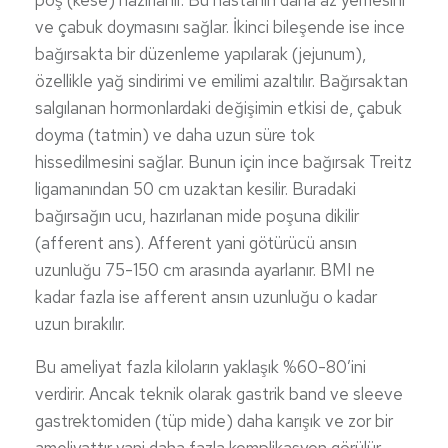
poş (kese) hazırlanır. Bu hastanın daha az yemesini
ve çabuk doymasını sağlar. İkinci bileşende ise ince
bağırsakta bir düzenleme yapılarak (jejunum),
özellikle yağ sindirimi ve emilimi azaltılır. Bağırsaktan
salgılanan hormonlardaki değişimin etkisi de, çabuk
doyma (tatmin) ve daha uzun süre tok
hissedilmesini sağlar. Bunun için ince bağırsak Treitz
ligamanından 50 cm uzaktan kesilir. Buradaki
bağırsağın ucu, hazırlanan mide poşuna dikilir
(afferent ans). Afferent yani götürücü ansın
uzunluğu 75-150 cm arasında ayarlanır. BMI ne
kadar fazla ise afferent ansın uzunluğu o kadar
uzun bırakılır.
Bu ameliyat fazla kiloların yaklaşık %60-80’ini
verdirir. Ancak teknik olarak gastrik band ve sleeve
gastrektomiden (tüp mide) daha karışık ve zor bir